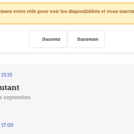
issez votre rôle pour voir les disponibilités et vous inscri
🕺
💃
Danseur
Danseuse
 15:15
utant
s septembre
A gauche de l’entrée A du CERN se trouve l’enceinte
des clubs du Cern.
Nous nous trouvons au milieu du bâtiment 566
- 17:00
(troisième bâtiment depuis le parking).
Si le portail est fermé, sonnez à l'intercom à droite