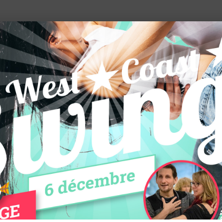
F
cours
Les activités
Le Club
 en coulisses.