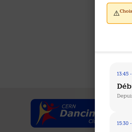
Chois
⚠️
13:45 -
Déb
Depui
15:30 