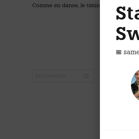
St
Comme en danse, le timing est crucial !
S
📅 same
Rechercher :