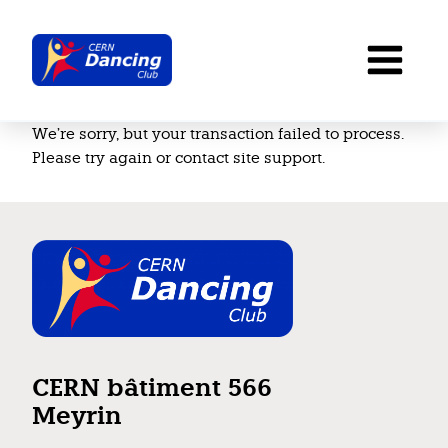
Aller
au
contenu
We’re sorry, but your transaction failed to process.
Please try again or contact site support.
CERN bâtiment 566
Meyrin